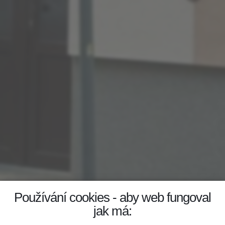
Používání cookies - aby web fungoval
jak má: