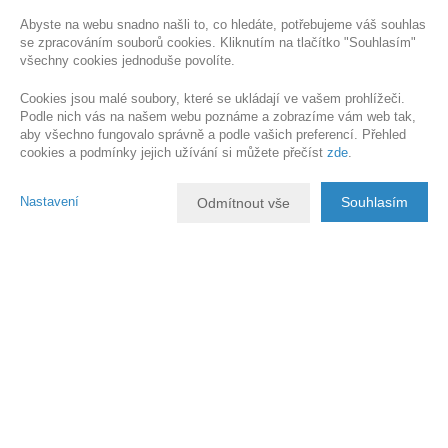
Abyste na webu snadno našli to, co hledáte, potřebujeme váš souhlas
se zpracováním souborů cookies. Kliknutím na tlačítko "Souhlasím"
všechny cookies jednoduše povolíte.
Cookies jsou malé soubory, které se ukládají ve vašem prohlížeči.
Podle nich vás na našem webu poznáme a zobrazíme vám web tak,
aby všechno fungovalo správně a podle vašich preferencí. Přehled
cookies a podmínky jejich užívání si můžete přečíst
zde
.
Nastavení
Souhlasím
Odmítnout vše
Popis nemovitosti
Pobízím Vám k dlouhodobému pronájmu byt 2+1 o celkové ploše 51
m2 ve třetím patře v klidné části Turnova. Tento byt je vhodný pro dvě
pracující osoby.
Byt je v renovovaném stavu. Bytové jádro zděné. Vytápění a ohřev