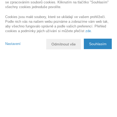
se zpracováním souborů cookies. Kliknutím na tlačítko "Souhlasím"
všechny cookies jednoduše povolíte.
Cookies jsou malé soubory, které se ukládají ve vašem prohlížeči.
Podle nich vás na našem webu poznáme a zobrazíme vám web tak,
aby všechno fungovalo správně a podle vašich preferencí. Přehled
cookies a podmínky jejich užívání si můžete přečíst
zde
.
Nastavení
Souhlasím
Odmítnout vše
Popis nemovitosti
V zastoupení majitele nabízím k prodeji pozemek o výměře 2 092 m² v
klidné lokalitě Vrší, Železný Brod, zařazený dle územního plánu v I.
etapě jako zastavitelná plocha BM – bydlení městské individuální.
Součástí prodeje je také spoluvlastnický podíl o velikosti 1/2 na
pozemku zajišťujícím přístup o celkové výměře 423 m², kdy podíl
prodávajícího činí 211,5 m². Pozemek je v současné době veden jako