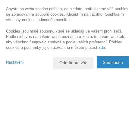
Abyste na webu snadno našli to, co hledáte, potřebujeme váš souhlas
se zpracováním souborů cookies. Kliknutím na tlačítko "Souhlasím"
všechny cookies jednoduše povolíte.
Cookies jsou malé soubory, které se ukládají ve vašem prohlížeči.
Podle nich vás na našem webu poznáme a zobrazíme vám web tak,
aby všechno fungovalo správně a podle vašich preferencí. Přehled
cookies a podmínky jejich užívání si můžete přečíst
zde
.
Nastavení
Souhlasím
Odmítnout vše
Popis nemovitosti
Prodej prostorného rodinného
domu v Ohrazenicích u