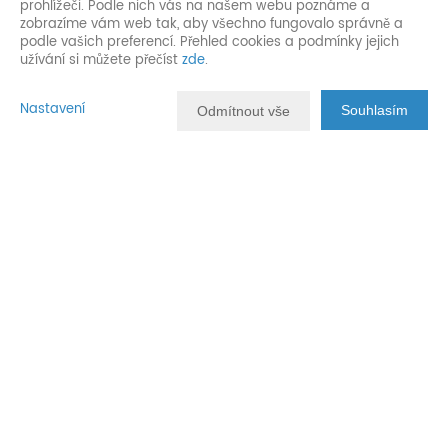
prohlížeči. Podle nich vás na našem webu poznáme a
zobrazíme vám web tak, aby všechno fungovalo správně a
podle vašich preferencí. Přehled cookies a podmínky jejich
užívání si můžete přečíst
zde
.
Nastavení
Souhlasím
Odmítnout vše
Popis nemovitosti
Nabídka prodeje pozemku v
Čtveřín - Doubí
V zastoupení majitelů nabízím na prodej pozemek o rozloze 869
2
m
v oblíbené lokalitě obce Čtveřín - Doubí. Tento pozemek je
Územním plánem určen k výstavbě rodinného domu