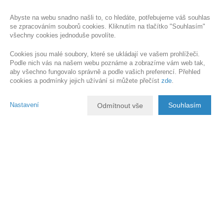
Abyste na webu snadno našli to, co hledáte, potřebujeme váš souhlas
se zpracováním souborů cookies. Kliknutím na tlačítko "Souhlasím"
všechny cookies jednoduše povolíte.
Cookies jsou malé soubory, které se ukládají ve vašem prohlížeči.
Podle nich vás na našem webu poznáme a zobrazíme vám web tak,
aby všechno fungovalo správně a podle vašich preferencí. Přehled
cookies a podmínky jejich užívání si můžete přečíst
zde
.
Nastavení
Souhlasím
Odmítnout vše
Popis nemovitosti
Ve výhradním zastoupení majitele jsem pro vás připravila nabídku
slunného, jižně orientovaného, svažitého pozemku, určeného k
výstavbě RD v Proseči nad Nisou, ulice Horní.
Dle aktuálního územního plánu je veden jako BP2.45 - plochy bydlení