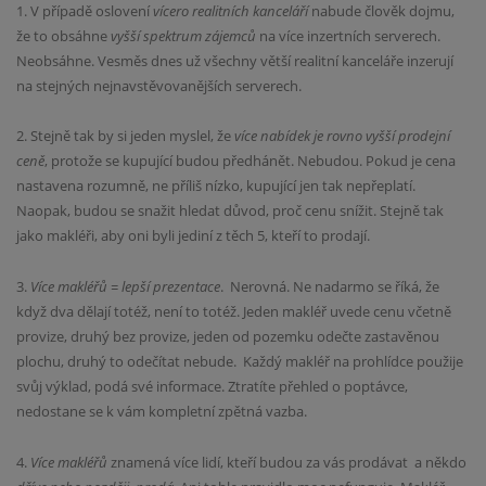
1. V případě oslovení
vícero realitních kanceláří
nabude člověk dojmu,
že to obsáhne
vyšší spektrum zájemců
na více inzertních serverech.
Neobsáhne. Vesměs dnes už všechny větší realitní kanceláře inzerují
na stejných nejnavstěvovanějších serverech.
2. Stejně tak by si jeden myslel, že
více nabídek je rovno vyšší prodejní
ceně
, protože se kupující budou předhánět. Nebudou. Pokud je cena
nastavena rozumně, ne příliš nízko, kupující jen tak nepřeplatí.
Naopak, budou se snažit hledat důvod, proč cenu snížit. Stejně tak
jako makléři, aby oni byli jediní z těch 5, kteří to prodají.
3.
Více makléřů = lepší prezentace
.
Nerovná. Ne nadarmo se říká, že
když dva dělají totéž, není to totéž. Jeden makléř uvede cenu včetně
provize, druhý bez provize, jeden od pozemku odečte zastavěnou
plochu, druhý to odečítat nebude.
Každý makléř na prohlídce použije
svůj výklad, podá své informace. Ztratíte přehled o poptávce,
nedostane se k vám kompletní zpětná vazba.
4.
Více makléřů
znamená více lidí, kteří budou za vás prodávat
a někdo