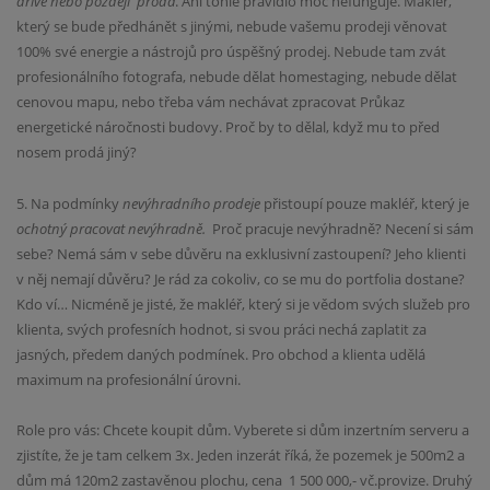
dříve nebo později
prodá
. Ani tohle pravidlo moc nefunguje. Makléř,
který se bude předhánět s jinými, nebude vašemu prodeji věnovat
100% své energie a nástrojů pro úspěšný prodej. Nebude tam zvát
profesionálního fotografa, nebude dělat homestaging, nebude dělat
cenovou mapu, nebo třeba vám nechávat zpracovat Průkaz
energetické náročnosti budovy. Proč by to dělal, když mu to před
nosem prodá jiný?
5. Na podmínky
nevýhradního prodeje
přistoupí pouze makléř, který je
ochotný pracovat nevýhradně.
Proč pracuje nevýhradně? Necení si sám
sebe? Nemá sám v sebe důvěru na exklusivní zastoupení? Jeho klienti
v něj nemají důvěru? Je rád za cokoliv, co se mu do portfolia dostane?
Kdo ví… Nicméně je jisté, že makléř, který si je vědom svých služeb pro
klienta, svých profesních hodnot, si svou práci nechá zaplatit za
jasných, předem daných podmínek. Pro obchod a klienta udělá
maximum na profesionální úrovni.
Role pro vás:
Chcete koupit dům. Vyberete si dům inzertním serveru a
zjistíte, že je tam celkem 3x. Jeden inzerát říká, že pozemek je 500m2 a
dům má 120m2 zastavěnou plochu, cena
1 500 000,- vč.provize. Druhý