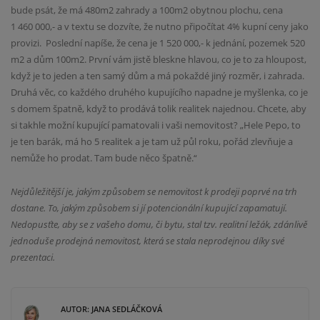
bude psát, že má 480m2 zahrady a 100m2 obytnou plochu, cena
1 460 000,- a v textu se dozvíte, že nutno připočítat 4% kupní ceny jako
provizi.
Poslední napíše, že cena je 1 520 000,- k jednání, pozemek 520
m2 a dům 100m2. První vám jistě bleskne hlavou, co je to za hloupost,
když je to jeden a ten samý dům a má pokaždé jiný rozměr, i zahrada.
Druhá věc, co každého druhého kupujícího napadne je myšlenka, co je
s domem špatně, když to prodává tolik realitek najednou. Chcete, aby
si takhle možní kupující pamatovali i vaši nemovitost? „Hele Pepo, to
je ten barák, má ho 5 realitek a je tam už půl roku, pořád zlevňuje a
nemůže ho prodat. Tam bude něco špatně.“
Nejdůležitější je, jakým způsobem se nemovitost k prodeji poprvé na trh
dostane. To, jakým způsobem si jí potencionální kupující zapamatují.
Nedopusťte, aby se z vašeho domu, či bytu, stal tzv. realitní ležák, zdánlivě
jednoduše prodejná nemovitost, která se stala neprodejnou díky své
prezentaci.
AUTOR: JANA SEDLÁČKOVÁ