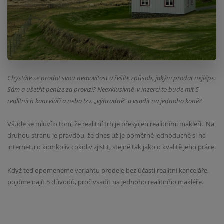
Chystáte se prodat svou nemovitost a řešíte způsob, jakým prodat nejlépe.
Sám a ušetřit peníze za provizi? Neexklusivně, v inzerci to bude mít 5
realitních kanceláří a nebo tzv. „výhradně“ a vsadit na jednoho koně?
Všude se mluví o tom, že realitní trh je přesycen realitními makléři.
Na
druhou stranu je pravdou, že dnes už je poměrně jednoduché si na
internetu o komkoliv cokoliv zjistit, stejně tak jako o kvalitě jeho práce.
Když teď opomeneme variantu prodeje bez účasti realitní kanceláře,
pojďme najít 5 důvodů, proč vsadit na jednoho realitního makléře.