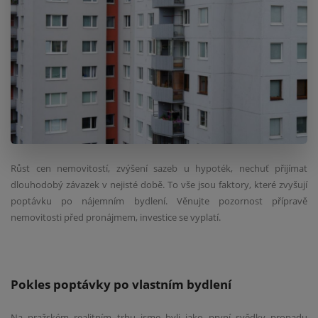
Růst cen nemovitostí, zvýšení sazeb u hypoték, nechuť přijímat
dlouhodobý závazek v nejisté době. To vše jsou faktory, které zvyšují
poptávku po nájemním bydlení. Věnujte pozornost přípravě
nemovitosti před pronájmem, investice se vyplatí.
Pokles poptávky po vlastním bydlení
Na pražském realitním trhu jsme byli jako první svědky propadu