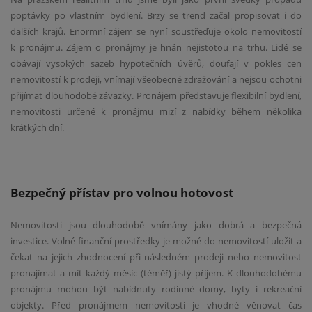
poptávky po vlastním bydlení. Brzy se trend začal propisovat i do
dalších krajů. Enormní zájem se nyní soustřeďuje okolo nemovitostí
k pronájmu. Zájem o pronájmy je hnán nejistotou na trhu. Lidé se
obávají vysokých sazeb hypotečních úvěrů, doufají v pokles cen
nemovitostí k prodeji, vnímají všeobecné zdražování a nejsou ochotni
přijímat dlouhodobé závazky. Pronájem představuje flexibilní bydlení,
nemovitosti určené k pronájmu mizí z nabídky během několika
krátkých dní.
Bezpečný přístav pro volnou hotovost
Nemovitosti jsou dlouhodobě vnímány jako dobrá a bezpečná
investice. Volné finanční prostředky je možné do nemovitostí uložit a
čekat na jejich zhodnocení při následném prodeji nebo nemovitost
pronajímat a mít každý měsíc (téměř) jistý příjem. K dlouhodobému
pronájmu mohou být nabídnuty rodinné domy, byty i rekreační
objekty. Před pronájmem nemovitosti je vhodné věnovat čas