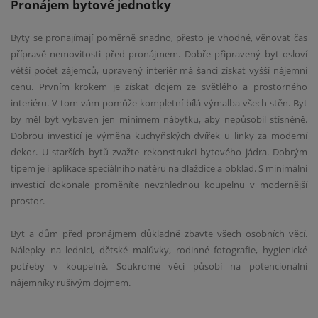
Pronájem bytové jednotky
Byty se pronajímají poměrně snadno, přesto je vhodné, věnovat čas
přípravě nemovitosti před pronájmem. Dobře připravený byt osloví
větší počet zájemců, upravený interiér má šanci získat vyšší nájemní
cenu. Prvním krokem je získat dojem ze světlého a prostorného
interiéru. V tom vám pomůže kompletní bílá výmalba všech stěn. Byt
by měl být vybaven jen minimem nábytku, aby nepůsobil stísněně.
Dobrou investicí je výměna kuchyňských dvířek u linky za moderní
dekor. U starších bytů zvažte rekonstrukci bytového jádra. Dobrým
tipem je i aplikace speciálního nátěru na dlaždice a obklad. S minimální
investicí dokonale proměníte nevzhlednou koupelnu v modernější
prostor.
Byt a dům před pronájmem důkladně zbavte všech osobních věcí.
Nálepky na lednici, dětské malůvky, rodinné fotografie, hygienické
potřeby v koupelně. Soukromé věci působí na potencionální
nájemníky rušivým dojmem.