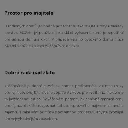
Prostor pro majitele
U rodinných domů je vhodné ponechat si jako majitel určitý uzavřený
prostor. Můžete jej používat jako sklad vybavení, které je zapotřebí
pro údržbu domu a okolí. V případě většího bytového domu může
zázemí sloužit jako kancelář správce objektu.
Dobrá rada nad zlato
Každopádně je dobré si vzít na pomoc profesionála. Zatímco co vy
pronajímáte svůj byt možná poprvé v životě, pro realitního makléře je
to každodenní rutina. Dokáže vám poradit, jak správně nastavit cenu
pronájmu, dokáže rozpoznat tohoto správného nájemce z mnoha
zájemců a také vám pomůže s potřebnou propagací, abyste pronajali
tím nejvýhodnějším způsobem.