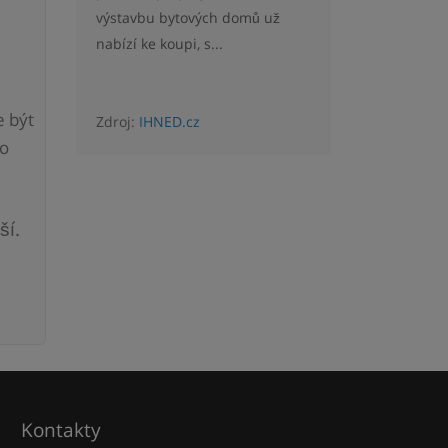
výstavbu bytových domů už
nabízí ke koupi, s...
e být
Zdroj:
IHNED.cz
do
ší.
Kontakty