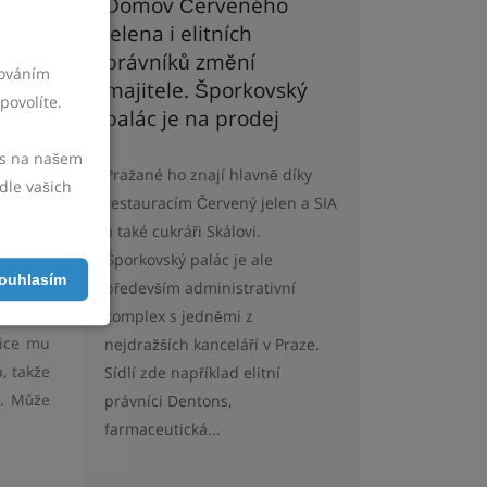
Domov Červeného
od práv
jelena i elitních
e místo
právníků změní
všechny
cováním
majitele. Šporkovský
povolíte.
palác je na prodej
vás na našem
Pražané ho znají hlavně díky
dle vašich
skupinu
restauracím Červený jelen a SIA
hledají
a také cukráři Skálovi.
te byt,
Šporkovský palác je ale
ouhlasím
především administrativní
komplex s jedněmi z
tice mu
nejdražších kanceláří v Praze.
, takže
Sídlí zde například elitní
m. Může
právníci Dentons,
farmaceutická...