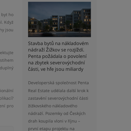
 byt ho
l. Když
hy jsou
Stavba bytů na nákladovém
nádraží Žižkov se rozjíždí.
ektujte
Penta požádala o povolení
dstihem
na zbytek severovýchodní
eduplný
části, ve hře jsou miliardy
Developerská společnost Penta
Real Estate udělala další krok k
ionální
zastavění severovýchodní části
likací?
žižkovského nákladového
ení pro
nádraží. Pozemky od Českých
drah koupila vloni v říjnu –
první etapu projektu na