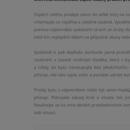
Úspěch celého prodeje závisí do velké míry na 
informujte co nejdříve a ideálně osobně. Vysvětl
pomine nájemníkův počáteční strach ze ztráty d
totiž tím nejlepším lékem na případné obavy neb
Společně si pak dopředu domluvte jasná pravidl
soukromí a časové možnosti člověka, který v b
a nikdy do bytu nevstupujte bez předchozího 
přístup, rád vám vyjde vstříc a pomůže udržet byt
Prodej bytu s nájemníkem může být velmi hladký
přístup. Plánujete takový krok a chcete mít ji
Neváhejte se na mne obrátit prostřednictvím ko
vaši situaci.