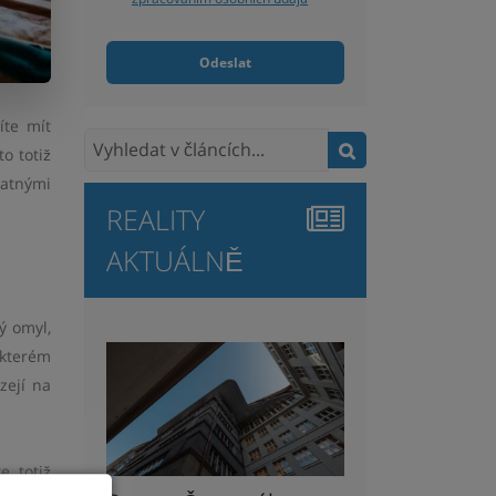
Odeslat
íte mít
o totiž
latnými
REALITY
AKTUÁLNĚ
ý omyl,
 kterém
zejí na
e totiž