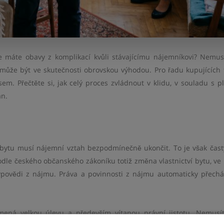
le máte obavy z komplikací kvůli stávajícímu nájemníkovi? Nemus
může být ve skutečnosti obrovskou výhodou. Pro řadu kupujících t
em. Přečtěte si, jak celý proces zvládnout v klidu, v souladu s p
an.
bytu musí nájemní vztah bezpodmínečně ukončit. To je však čast
odle českého občanského zákoníku totiž změna vlastnictví bytu, ve
povědi z nájmu. Práva a povinnosti z nájmu automaticky přechá
mená velkou úlevu a především vítanou právní jistotu. Nemusít