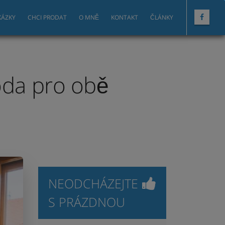
KÁZKY
CHCI PRODAT
O MNĚ
KONTAKT
ČLÁNKY
oda pro obě
NEODCHÁZEJTE
S PRÁZDNOU