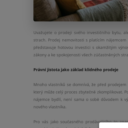
Uvažujete o prodeji svého investičního bytu, a
strach. Prodej nemovitosti s platícím nájemcem 
představuje hotovou investici s okamžitým výnos
zákony a ke spokojenosti všech zúčastněných str
Právní jistota jako základ klidného prodeje
Mnoho vlastníků se domnívá, že před prodejem 
který může celý proces zbytečně zkomplikovat. P
nájemce bydlí, není sama o sobě důvodem k vý
nového vlastníka.
Pro vás jako současného prodávajícího to zna