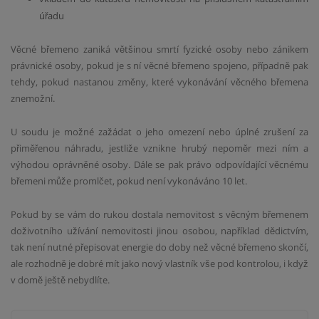
úřadu
Věcné břemeno zaniká většinou smrtí fyzické osoby nebo zánikem
právnické osoby, pokud je s ní věcné břemeno spojeno, případně pak
tehdy, pokud nastanou změny, které vykonávání věcného břemena
znemožní.
U soudu je možné zažádat o jeho omezení nebo úplné zrušení za
přiměřenou náhradu, jestliže vznikne hrubý nepoměr mezi ním a
výhodou oprávněné osoby. Dále se pak právo odpovídající věcnému
břemeni může promlčet, pokud není vykonáváno 10 let.
Pokud by se vám do rukou dostala nemovitost s věcným břemenem
doživotního užívání nemovitosti jinou osobou, například dědictvím,
tak není nutné přepisovat energie do doby než věcné břemeno skončí,
ale rozhodně je dobré mít jako nový vlastník vše pod kontrolou, i když
v domě ještě nebydlíte.