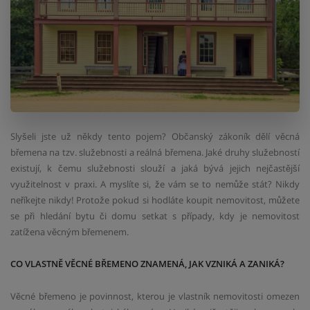
Slyšeli jste už někdy tento pojem? Občanský zákoník dělí věcná
břemena na tzv. služebnosti a reálná břemena. Jaké druhy služebností
existují, k čemu služebnosti slouží a jaká bývá jejich nejčastější
využitelnost v praxi. A myslíte si, že vám se to nemůže stát? Nikdy
neříkejte nikdy! Protože pokud si hodláte koupit nemovitost, můžete
se při hledání bytu či domu setkat s případy, kdy je nemovitost
zatížena věcným břemenem.
CO VLASTNĚ VĚCNÉ BŘEMENO ZNAMENÁ, JAK VZNIKÁ A ZANIKÁ?
Věcné břemeno je povinnost, kterou je vlastník nemovitosti omezen