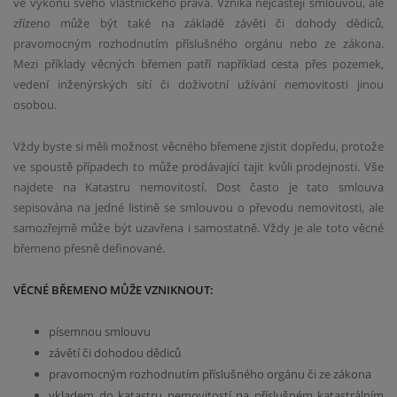
ve výkonu svého vlastnického práva. Vzniká nejčastěji smlouvou, ale
zřízeno může být také na základě závěti či dohody dědiců,
pravomocným rozhodnutím příslušného orgánu nebo ze zákona.
Mezi příklady věcných břemen patří například cesta přes pozemek,
vedení inženýrských sítí či doživotní užívání nemovitosti jinou
osobou.
Vždy byste si měli možnost věcného břemene zjistit dopředu, protože
ve spoustě případech to může prodávající tajit kvůli prodejnosti. Vše
najdete na Katastru nemovitostí. Dost často je tato smlouva
sepisována na jedné listině se smlouvou o převodu nemovitosti, ale
samozřejmě může být uzavřena i samostatně. Vždy je ale toto věcné
břemeno přesně definované.
VĚCNÉ BŘEMENO MŮŽE VZNIKNOUT:
písemnou smlouvu
závětí či dohodou dědiců
pravomocným rozhodnutím příslušného orgánu či ze zákona
vkladem do katastru nemovitostí na příslušném katastrálním