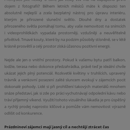
dojem z fotografií? Během letních měsíců máte k dispozici ten
absolutně nejlepší a zcela bezplatný nástroj pro úpravu interiéru,
kterým je přirozené sluneční světlo. Dlouhé dny a dostatek
přirozeného světla pomáhají tomu, aby vaše nemovitost na snímcích
i videoprohlídkách vypadala prostorněji, vzdušněji a neuvěřitelně
přívětivě. Tmavé kouty, které by na podzim působily stísněně, se v létě
krásně prosvětlí a celý prostor získá úžasnou pozitivní energii.
Nejde ale jen o vnitřní prostory. Pokud k vašemu bytu patří balkon,
lodžie, terasa nebo dokonce předzahrádka, právě teď je ideální chvíle
ukázat jejich plný potenciál. Rozkvetlé květiny v truhlících, upravený
trávník a venkovní posezení zalité sluncem evokují v zájemcích pocit
dokonalé pohody. Lidé si při prohlížení takových materiálů mnohem
snáze představí, jak si zde po práci vychutnávají odpolední kávu nebo
tráví příjemný víkend. Využití tohoto vizuálního lákadla je pro úspěšný
a rychlý prodej naprosto klíčové a pomůže vám nemovitost výrazně
odlišit od konkurence.
Prázdninoví zájemci mají jasný cíl a nechtějí ztrácet čas