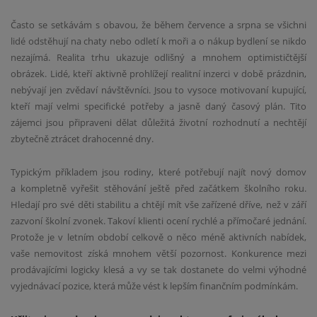
Často se setkávám s obavou, že během července a srpna se všichni
lidé odstěhují na chaty nebo odletí k moři a o nákup bydlení se nikdo
nezajímá. Realita trhu ukazuje odlišný a mnohem optimističtější
obrázek. Lidé, kteří aktivně prohlížejí realitní inzerci v době prázdnin,
nebývají jen zvědaví návštěvníci. Jsou to vysoce motivovaní kupující,
kteří mají velmi specifické potřeby a jasně daný časový plán. Tito
zájemci jsou připraveni dělat důležitá životní rozhodnutí a nechtějí
zbytečně ztrácet drahocenné dny.
Typickým příkladem jsou rodiny, které potřebují najít nový domov
a kompletně vyřešit stěhování ještě před začátkem školního roku.
Hledají pro své děti stabilitu a chtějí mít vše zařízené dříve, než v září
zazvoní školní zvonek. Takoví klienti ocení rychlé a přímočaré jednání.
Protože je v letním období celkově o něco méně aktivních nabídek,
vaše nemovitost získá mnohem větší pozornost. Konkurence mezi
prodávajícími logicky klesá a vy se tak dostanete do velmi výhodné
vyjednávací pozice, která může vést k lepším finančním podmínkám.