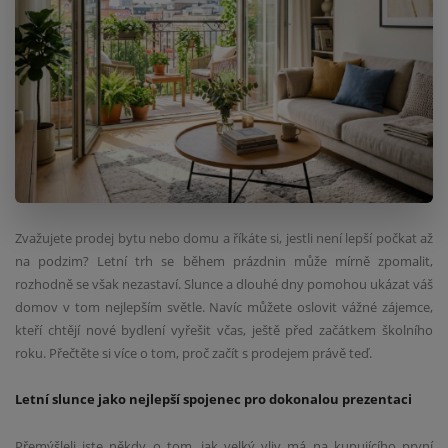
Zvažujete prodej bytu nebo domu a říkáte si, jestli není lepší počkat až
na podzim? Letní trh se během prázdnin může mírně zpomalit,
rozhodně se však nezastaví. Slunce a dlouhé dny pomohou ukázat váš
domov v tom nejlepším světle. Navíc můžete oslovit vážné zájemce,
kteří chtějí nové bydlení vyřešit včas, ještě před začátkem školního
roku. Přečtěte si více o tom, proč začít s prodejem právě teď.
Letní slunce jako nejlepší spojenec pro dokonalou prezentaci
Přemýšleli jste někdy o tom, jak velký vliv má na kupujícího první