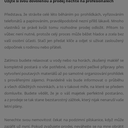
Užijte si svou dovolenou a prodej nechte na profesionálech
Představa, že strávíte celé léto běháním po prohlídkách, vyřizováním
telefonátů a papírováním, pravděpodobně nezní příliš lákavě. Mnoho
vlastníků se právě kvůli tomu rozhodne prodej odložit. Přitom to
vůbec není nutné, protože celý proces může běžet hladce a zcela bez
vaší osobní účasti. Stačí jen předat klíče a odjet si užívat zasloužený
odpočinek s rodinou nebo přáteli.
Zatímco budete relaxovat u vody nebo na horách, zkušený makléř se
kompletně postará o vše potřebné, od prvotní pečlivé přípravy přes
vytvoření poutavých materiálů až po samotné organizování prohlídek
s prověřenými zájemci. Pravidelně vás bude informovat o průběhu
a všech důležitých novinkách, a to v takové míře, na které se předem
domluvíte. Budete vědět, že je o váš majetek perfektně postaráno,
a z prodeje se tak stane bezstarostný zážitek, který nijak nenaruší vaše
letní plány.
Nenechte svou nemovitost čekat na podzimní plískanice, když může
zazářit už nyní. Pokud zvažujete prodej, neváhejte se na mne obrátit