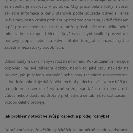
že nabídka je naprosto v pořádku. Mají přece pěkné fotky, napsali
základní informace a cenu stanovili podle souseda odvedle. Jenže
právě tady často vzniká problém. Špatně zvolená cena, i když třeba jen
o pár procent mimo realitu trhu, může způsobit, že se nabídka úplně
mine s tím, co kupující hledají. Když navíc chybí kvalitní prezentace,
poutavý popis nebo atraktivní titulní fotografie, inzerát rychle
zapadne mezi stovky podobných.
Dalším častým úskalím bývá rozsah informací. Pokud zájemce nenajde
odpovědi na své základní otázky, například jaké jsou náklady na
provoz, jak je řešeno vytápění nebo stav technické dokumentace,
jednoduše pokračuje dál. V některých případech navíc inzerce běží jen
na jednom serveru, což výrazně snižuje šanci, že se k nemovitosti
vůbec někdo dostane. Drobné přehlédnutí se tak může stát zásadní
brzdou celého prodeje.
Jak problémy otočit ve svůj prospěch a prodej rozhýbat
Dobrá zpráva je, že většinu překážek lze poměrně snadno odstranit,