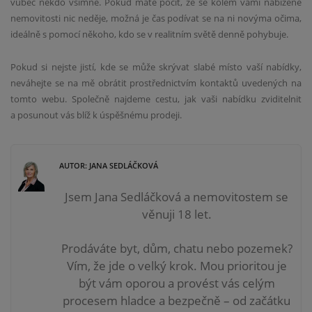
vůbec někdo všimne. Pokud máte pocit, že se kolem vámi nabízené
nemovitosti nic neděje, možná je čas podívat se na ni novýma očima,
ideálně s pomocí někoho, kdo se v realitním světě denně pohybuje.
Pokud si nejste jistí, kde se může skrývat slabé místo vaší nabídky,
neváhejte se na mě obrátit prostřednictvím kontaktů uvedených na
tomto webu. Společně najdeme cestu, jak vaši nabídku zviditelnit
a posunout vás blíž k úspěšnému prodeji.
AUTOR: JANA SEDLÁČKOVÁ
Jsem Jana Sedláčková a nemovitostem se
věnuji 18 let.
Prodáváte byt, dům, chatu nebo pozemek?
Vím, že jde o velký krok. Mou prioritou je
být vám
oporou a provést vás celým
procesem hladce a bezpečně – od začátku