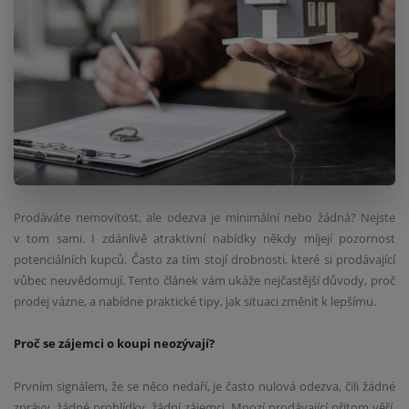
Prodáváte nemovitost, ale odezva je minimální nebo žádná? Nejste
v tom sami. I zdánlivě atraktivní nabídky někdy míjejí pozornost
potenciálních kupců. Často za tím stojí drobnosti, které si prodávající
vůbec neuvědomují. Tento článek vám ukáže nejčastější důvody, proč
prodej vázne, a nabídne praktické tipy, jak situaci změnit k lepšímu.
Proč se zájemci o koupi neozývají?
Prvním signálem, že se něco nedaří, je často nulová odezva, čili žádné
zprávy, žádné prohlídky, žádní zájemci. Mnozí prodávající přitom věří,