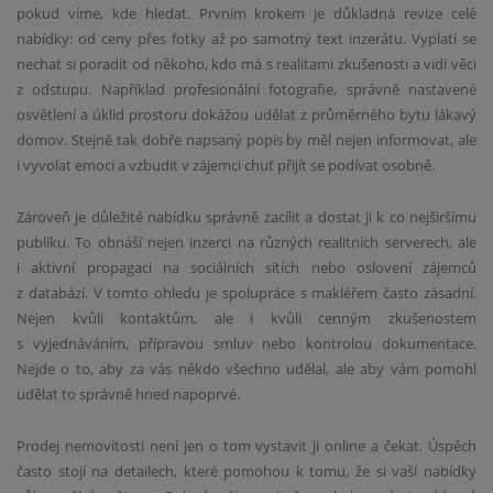
pokud víme, kde hledat. Prvním krokem je důkladná revize celé
nabídky: od ceny přes fotky až po samotný text inzerátu. Vyplatí se
nechat si poradit od někoho, kdo má s realitami zkušenosti a vidí věci
z odstupu. Například profesionální fotografie, správně nastavené
osvětlení a úklid prostoru dokážou udělat z průměrného bytu lákavý
domov. Stejně tak dobře napsaný popis by měl nejen informovat, ale
i vyvolat emoci a vzbudit v zájemci chuť přijít se podívat osobně.
Zároveň je důležité nabídku správně zacílit a dostat ji k co nejširšímu
publiku. To obnáší nejen inzerci na různých realitních serverech, ale
i aktivní propagaci na sociálních sítích nebo oslovení zájemců
z databází. V tomto ohledu je spolupráce s makléřem často zásadní.
Nejen kvůli kontaktům, ale i kvůli cenným zkušenostem
s vyjednáváním, přípravou smluv nebo kontrolou dokumentace.
Nejde o to, aby za vás někdo všechno udělal, ale aby vám pomohl
udělat to správně hned napoprvé.
Prodej nemovitosti není jen o tom vystavit ji online a čekat. Úspěch
často stojí na detailech, které pomohou k tomu, že si vaší nabídky