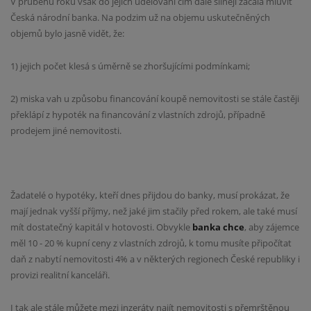
V průběhu roku však do jejich udělování čím dále silněji začala mluvit
Česká národní banka. Na podzim už na objemu uskutečněných
objemů bylo jasně vidět, že:
1) jejich počet klesá s úměrně se zhoršujícími podmínkami;
2) miska vah u způsobu financování koupě nemovitosti se stále častěji
překlápí z hypoték na financování z vlastních zdrojů, případně
prodejem jiné nemovitosti.
Žadatelé o hypotéky, kteří dnes přijdou do banky, musí prokázat, že
mají jednak vyšší příjmy, než jaké jim stačily před rokem, ale také musí
mít dostatečný kapitál v hotovosti. Obvykle
banka chce
, aby zájemce
měl 10 - 20 % kupní ceny z vlastních zdrojů, k tomu musíte připočítat
daň z nabytí nemovitosti 4% a v některých regionech České republiky i
provizi realitní kanceláři.
I tak ale stále můžete mezi inzeráty najít nemovitosti s přemrštěnou