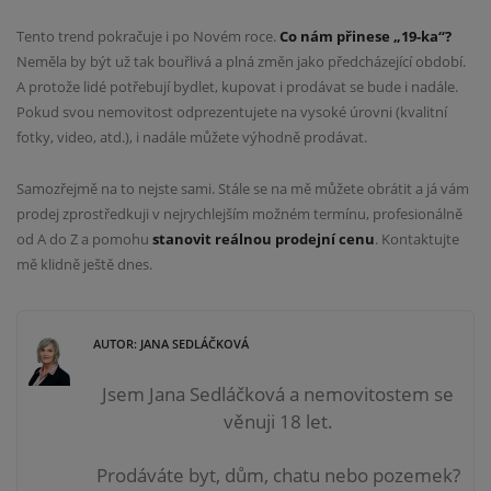
Tento trend pokračuje i po Novém roce.
Co nám přinese „19-ka“?
Neměla by být už tak bouřlivá a plná změn jako předcházející období.
A protože lidé potřebují bydlet, kupovat i prodávat se bude i nadále.
Pokud svou nemovitost odprezentujete na vysoké úrovni (kvalitní
fotky, video, atd.), i nadále můžete výhodně prodávat.
Samozřejmě na to nejste sami. Stále se na mě můžete obrátit a já vám
prodej zprostředkuji v nejrychlejším možném termínu, profesionálně
od A do Z a pomohu
stanovit reálnou prodejní cenu
. Kontaktujte
mě klidně ještě dnes.
AUTOR: JANA SEDLÁČKOVÁ
Jsem Jana Sedláčková a nemovitostem se
věnuji 18 let.
Prodáváte byt, dům, chatu nebo pozemek?