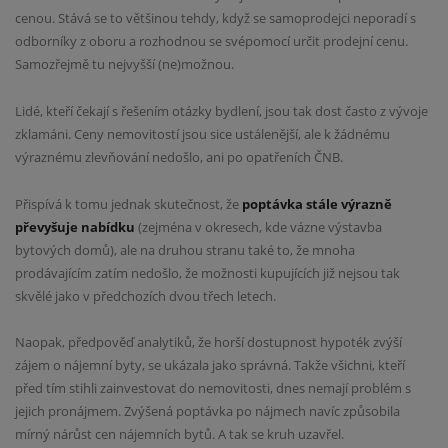
cenou. Stává se to většinou tehdy, když se samoprodejci neporadí s
odborníky z oboru a rozhodnou se svépomocí určit prodejní cenu.
Samozřejmě tu nejvyšší (ne)možnou.
Lidé, kteří čekají s řešením otázky bydlení, jsou tak dost často z vývoje
zklamáni. Ceny nemovitostí jsou sice ustálenější, ale k žádnému
výraznému zlevňování nedošlo, ani po opatřeních ČNB.
Přispívá k tomu jednak skutečnost, že
poptávka stále výrazně
převyšuje nabídku
(zejména v okresech, kde vázne výstavba
bytových domů), ale na druhou stranu také to, že mnoha
prodávajícím zatím nedošlo, že možnosti kupujících již nejsou tak
skvělé jako v předchozích dvou třech letech.
Naopak, předpověď analytiků, že horší dostupnost hypoték zvýší
zájem o nájemní byty, se ukázala jako správná. Takže všichni, kteří
před tím stihli zainvestovat do nemovitosti, dnes nemají problém s
jejich pronájmem. Zvýšená poptávka po nájmech navíc způsobila
mírný nárůst cen nájemních bytů. A tak se kruh uzavřel.