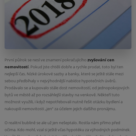
První půlrok se nesl ve znamení pokračujícího
zvyšování cen
nemovitostí
. Pokud jste chtěli dobře a rychle prodat, toto byl ten
nejlepší čas. Nízké úrokové sazby a banky, které se ještě stále mezi
sebou předbíhaly v nejvýhodnější nabídce hypotečních úvěrů.
Prodávalo se a kupovalo stále dost nemovitostí, od jednopokojových
bytů ve městě až po rozsáhlejší stavby na venkově. Někteří tuto
možnost využili, i když nepotřebovali nutně řešit otázku bydlení a
nakoupili nemovitosti „jen“ za účelem jejich dalšího pronájmu.
O realitní bublině se ale už jen nešeptalo. Rostla nám přímo před
očima. Kdo mohl, vzal si ještě včas hypotéku za výhodných podmínek.