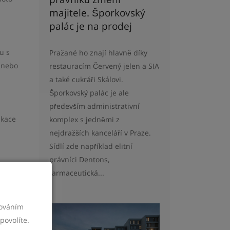
majitele. Šporkovský
palác je na prodej
u s
Pražané ho znají hlavně díky
i nebo
restauracím Červený jelen a SIA
a také cukráři Skálovi.
Šporkovský palác je ale
především administrativní
ikace
komplex s jedněmi z
nejdražších kanceláří v Praze.
Sídlí zde například elitní
právníci Dentons,
farmaceutická...
m úsilí
ož vede
cováním
povolíte.