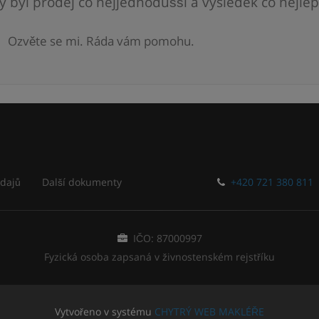
y byl prodej co nejjednodušší a výsledek co nejlep
Ozvěte se mi. Ráda vám pomohu.
dajů
Další dokumenty
+420 721 380 811
IČO: 87000997
Fyzická osoba zapsaná v živnostenském rejstříku
Vytvořeno v systému
CHYTRÝ WEB MAKLÉŘE