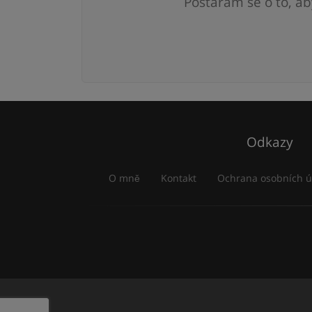
Postarám se o to, ab
Odkazy
O mně
Kontakt
Ochrana osobních ú