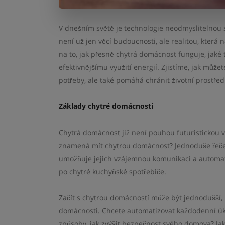
V dnešním světě je technologie neodmyslitelnou s
není už jen věcí budoucnosti, ale realitou, která 
na to, jak přesně chytrá domácnost funguje, jaké t
efektivnějšímu využití energií. Zjistíme, jak může
potřeby, ale také pomáhá chránit životní prostředí
Základy chytré domácnosti
Chytrá domácnost již není pouhou futuristickou vi
znamená mít chytrou domácnost? Jednoduše řečeno
umožňuje jejich vzájemnou komunikaci a automati
po chytré kuchyňské spotřebiče.
Začít s chytrou domácností může být jednodušší, 
domácnosti. Chcete automatizovat každodenní úko
způsoby, jak zvýšit bezpečnost svého domova? Jak