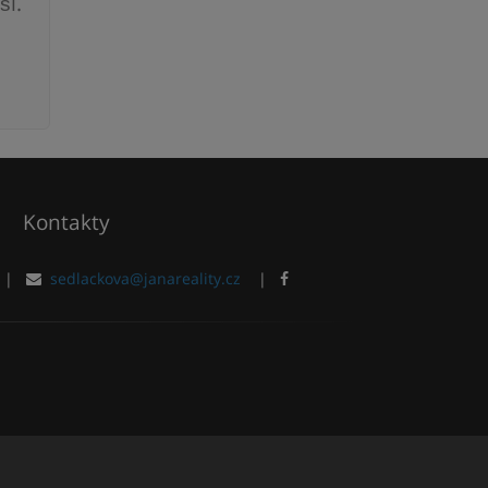
ší.
Kontakty
|
sedlackova@janareality.cz
|