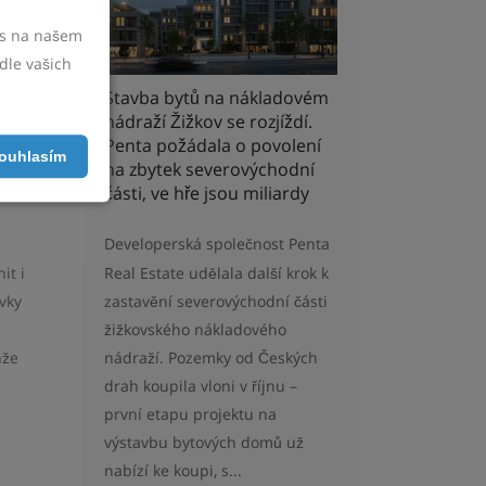
ované
vás na našem
se ji
dle vašich
Stavba bytů na nákladovém
nádraží Žižkov se rozjíždí.
é mohou
Penta požádala o povolení
ouhlasím
áci
na zbytek severovýchodní
jemné
části, ve hře jsou miliardy
Developerská společnost Penta
Real Estate udělala další krok k
it i
zastavění severovýchodní části
vky
žižkovského nákladového
nádraží. Pozemky od Českých
nže
drah koupila vloni v říjnu –
první etapu projektu na
výstavbu bytových domů už
nabízí ke koupi, s...