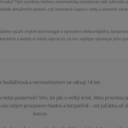
 zahradu? Tyto systémy mohou automaticky zavlažovat vaši zahradu 
adě aktuálního počasí, což znamená úsporu vody a zároveň zdra
ůžete využít chytré technologie k vytvoření efektivnějšího, bezpečn
konečné a každý si může vybrat to, co mu nejlépe vyhovuje jeho p
a Sedláčková a nemovitostem se věnuji 18 let.
 nebo pozemek? Vím, že jde o velký krok. Mou prioritou j
 vás celým procesem hladce a bezpečně – od začátku až 
konce.