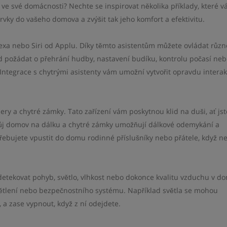
e ve své domácnosti? Nechte se inspirovat několika příklady, které 
rvky do vašeho domova a zvýšit tak jeho komfort a efektivitu.
exa nebo Siri od Applu. Díky těmto asistentům můžete ovládat různ
 požádat o přehrání hudby, nastavení budíku, kontrolu počasí neb
Integrace s chytrými asistenty vám umožní vytvořit opravdu interak
y a chytré zámky. Tato zařízení vám poskytnou klid na duši, ať jst
vůj domov na dálku a chytré zámky umožňují dálkové odemykání a
otřebujete vpustit do domu rodinné příslušníky nebo přátele, když ne
tekovat pohyb, světlo, vlhkost nebo dokonce kvalitu vzduchu v d
větlení nebo bezpečnostního systému. Například světla se mohou
 a zase vypnout, když z ní odejdete.