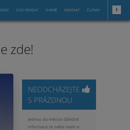
KÁZKY
CHCI PRODAT
O MNĚ
KONTAKT
ČLÁNKY
e zde!
NEODCHÁZEJTE
S PRÁZDNOU
Jednou do měsíce důležité
informace ze světa realit e-