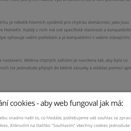
rhu je několik hlavních systémů pro chytrou domácnost, jako jsou
HomeKit. Každý z nich má své specifické vlastnosti a kompatibilit
lépe vyhovuje vašim potřebám a je kompatibilní s vašimi stávajícím
a nastavení. Většina chytrých zařízení je navržena tak, aby byla co
 nich lze jednoduše připojit do běžné zásuvky a ovládat pomocí apl
ní cookies - aby web fungoval jak má:
žitelnost a efektivitu, hrají chytré domácnosti klíčovou roli v naše
e vám umožní lépe kontrolovat spotřebu energie ve vašem domově, c
ebu snadno našli to, co hledáte, potřebujeme váš souhlas se zpra
 ochraně životního prostředí.
kies. Kliknutím na tlačítko "Souhlasím" všechny cookies jednoduše 