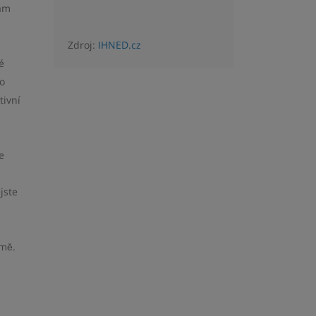
vám
Zdroj:
IHNED.cz
é
o
tivní
e
jste
omě.