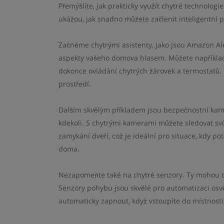
Přemýšlíte, jak prakticky využít chytré technologi
ukážou, jak snadno můžete začlenit inteligentní p
Začněme chytrými asistenty, jako jsou Amazon Al
aspekty vašeho domova hlasem. Můžete například
dokonce ovládání chytrých žárovek a termostatů. 
prostředí.
Dalším skvělým příkladem jsou bezpečnostní kamer
kdekoli. S chytrými kamerami můžete sledovat s
zamykání dveří, což je ideální pro situace, kdy p
doma.
Nezapomeňte také na chytré senzory. Ty mohou de
Senzory pohybu jsou skvělé pro automatizaci os
automaticky zapnout, když vstoupíte do místnosti,