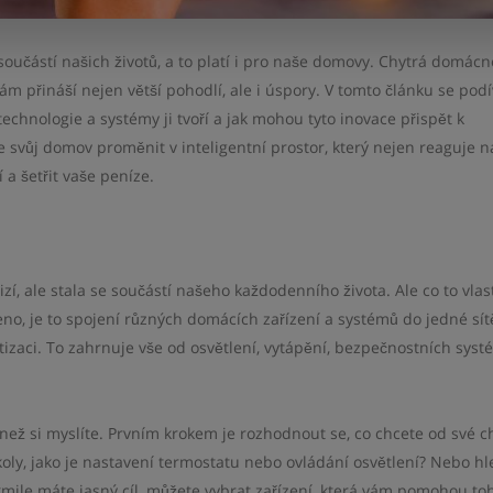
oučástí našich životů, a to platí i pro naše domovy. Chytrá domácn
nám přináší nejen větší pohodlí, ale i úspory. V tomto článku se po
echnologie a systémy ji tvoří a jak mohou tyto inovace přispět k
te svůj domov proměnit v inteligentní prostor, který nejen reaguje n
 a šetřit vaše peníze.
zí, ale stala se součástí našeho každodenního života. Ale co to vla
, je to spojení různých domácích zařízení a systémů do jedné sítě
zaci. To zahrnuje vše od osvětlení, vytápění, bezpečnostních syst
než si myslíte. Prvním krokem je rozhodnout se, co chcete od své c
ly, jako je nastavení termostatu nebo ovládání osvětlení? Nebo hl
mile máte jasný cíl, můžete vybrat zařízení, která vám pomohou to