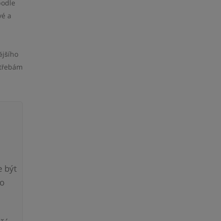
podle
vé a
ějšího
otřebám
e být
do