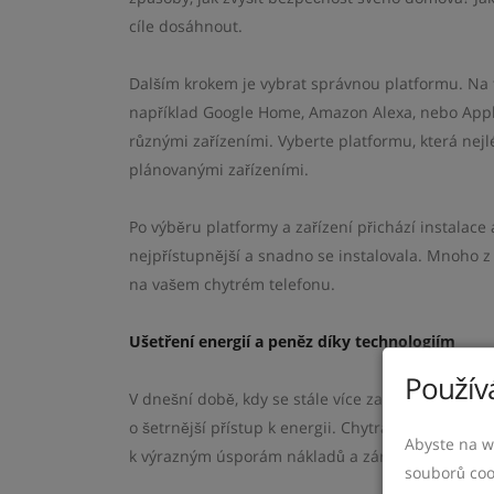
cíle dosáhnout.
Dalším krokem je vybrat správnou platformu. Na t
například Google Home, Amazon Alexa, nebo Apple 
různými zařízeními. Vyberte platformu, která nej
plánovanými zařízeními.
Po výběru platformy a zařízení přichází instalace 
nejpřístupnější a snadno se instalovala. Mnoho z
na vašem chytrém telefonu.
Ušetření energií a peněz díky technologiím
Používá
V dnešní době, kdy se stále více zaměřujeme na udr
o šetrnější přístup k energii. Chytrá technologi
Abyste na w
k výrazným úsporám nákladů a zároveň přispívá k
souborů coo