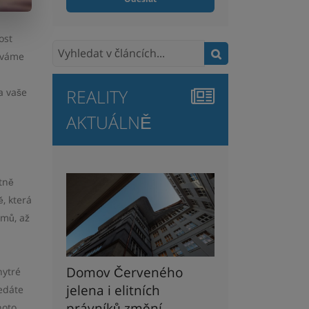
ost
díváme
REALITY
a vaše
AKTUÁLNĚ
stně
, která
émů, až
Domov Červeného
hytré
jelena i elitních
edáte
právníků změní
hoto