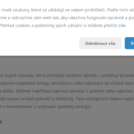
utomatizované řízení teploty. Chytré termostaty se učí vaše prefer
u malé soubory, které se ukládají ve vašem prohlížeči. Podle nich 
 Můžete je nastavit tak, aby snížily teplotu, když nejste doma, a za
e a zobrazíme vám web tak, aby všechno fungovalo správně a po
uje zbytečná spotřeba energie.
Přehled cookies a podmínky jejich užívání si můžete přečíst
zde
.
nejenže spotřebovávají méně energie než tradiční žárovky, ale tak
S
Odmítnout vše
out světla v jakékoli místnosti vašeho domova, i když jste již v pr
í nastavení intenzity a barvy světla, což přispívá k vytváření pří
é chytré zásuvky, které přinášejí unikátní výhodu: umožňují proměn
řipojením například lampy, ventilátoru nebo kávovaru do chytré zásu
na dálku. Můžete například zapnout kávovar z postele nebo vypnout
náší novou úroveň pohodlí a efektivity. Tato inteligentní řešení neje
 v monitorování a snižování spotřeby energie.
í