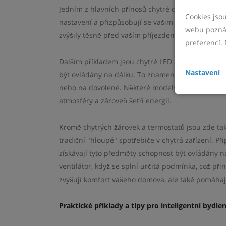
Jedním z hlavních přínosů chytré domácnosti je a
Cookies jso
nastavení a přizpůsobují se vašim denním rutinám.
webu poznám
zvýšily těsně před vaším příjezdem, čímž se sniž
preferencí. 
Dalším příkladem jsou chytré LED žárovky, které 
Nastavení
být ovládány na dálku. To znamená, že můžete vypn
nebo na dovolené. Některé modely dokonce umožňuj
atmosféry a zároveň šetří energii.
Kromě chytrých žárovek a termostatů jsou zde tak
tradiční "hloupé" spotřebiče v chytrá zařízení. P
získávají tyto předměty schopnost být ovládány 
ventilátor, když se splní určitá podmínka, což při
zvyšují komfort vašeho domova, ale také pomáhají
Praktické příklady a tipy pro inteligentní bydlen