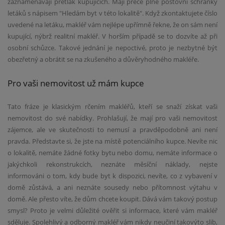
zaznamenávají přetlak kupujících. Mají přece plné poštovní schránky
letáků s nápisem "Hledám byt v této lokalitě". Když zkontaktujete číslo
uvedené na letáku, makléř vám nejlépe upřímně řekne, že on sám není
kupující, nýbrž realitní makléř. V horším případě se to dozvíte až při
osobní schůzce. Takové jednání je nepoctivé, proto je nezbytné být
obezřetný a obrátit se na zkušeného a důvěryhodného makléře.
Pro vaši nemovitost už mám kupce
Tato fráze je klasickým rčením makléřů, kteří se snaží získat vaši
nemovitost do své nabídky. Prohlašují, že mají pro vaši nemovitost
zájemce, ale ve skutečnosti to nemusí a pravděpodobně ani není
pravda. Představte si, že jste na místě potenciálního kupce. Nevíte nic
o lokalitě, nemáte žádné fotky bytu nebo domu, nemáte informace o
jakýchkoli rekonstrukcích, neznáte měsíční náklady, nejste
informováni o tom, kdy bude byt k dispozici, nevíte, co z vybavení v
domě zůstává, a ani neznáte sousedy nebo přítomnost výtahu v
domě. Ale přesto víte, že dům chcete koupit. Dává vám takový postup
smysl? Proto je velmi důležité ověřit si informace, které vám makléř
sděluje. Spolehlivý a odborný makléř vám nikdy neučiní takovýto slib,