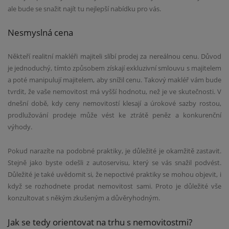
ale bude se snažit najít tu nejlepší nabídku pro vás.
Nesmyslná cena
Někteří realitní makléři majiteli slíbí prodej za nereálnou cenu. Důvod
je jednoduchý, tímto způsobem získají exkluzivní smlouvu s majitelem
a poté manipulují majitelem, aby snížil cenu. Takový makléř vám bude
tvrdit, že vaše nemovitost má vyšší hodnotu, než je ve skutečnosti. V
dnešní době, kdy ceny nemovitostí klesají a úrokové sazby rostou,
prodlužování prodeje může vést ke ztrátě peněz a konkurenční
výhody.
Pokud narazíte na podobné praktiky, je důležité je okamžitě zastavit.
Stejně jako byste odešli z autoservisu, který se vás snažil podvést.
Důležité je také uvědomit si, že nepoctivé praktiky se mohou objevit, i
když se rozhodnete prodat nemovitost sami. Proto je důležité vše
konzultovat s někým zkušeným a důvěryhodným.
Jak se tedy orientovat na trhu s nemovitostmi?