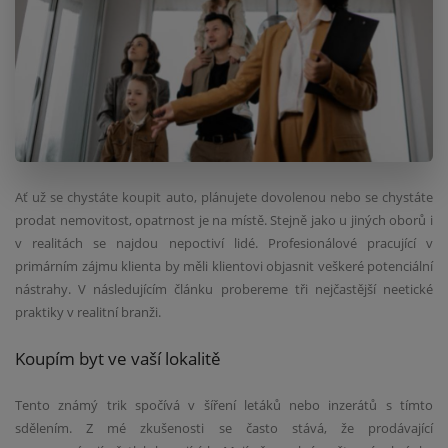
Ať už se chystáte koupit auto, plánujete dovolenou nebo se chystáte
prodat nemovitost, opatrnost je na místě. Stejně jako u jiných oborů i
v realitách se najdou nepoctiví lidé. Profesionálové pracující v
primárním zájmu klienta by měli klientovi objasnit veškeré potenciální
nástrahy. V následujícím článku probereme tři nejčastější neetické
praktiky v realitní branži.
Koupím byt ve vaší lokalitě
Tento známý trik spočívá v šíření letáků nebo inzerátů s tímto
sdělením. Z mé zkušenosti se často stává, že prodávající